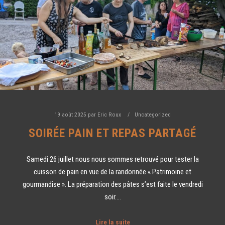
Chapelles sur 3 parcours (10 km route, 15
km mixte, cross enfants).
Lire la suite…
RETROUVEZ NOS INTERVIEW
RADIO
6 mai 2026
Uncategorized
Retrouvez les interview de Onda Païs Rad
une web radio 100% local et de Nostalg
Vallée d’Orb, durant lesquelles nous
[...]
présentons la prochaine édition de la Co
des Chapelles, sur notre page « On parle
Lire la sui
nous ».
19 août 2025
par
Eric Roux
Uncategorized
SOIRÉE PAIN ET REPAS PARTAGÉ
Samedi 26 juillet nous nous sommes retrouvé pour tester la
cuisson de pain en vue de la randonnée « Patrimoine et
gourmandise ». La préparation des pâtes s’est faite le vendredi
soir.…
Lire la suite