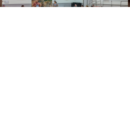
13 novembre 2024
par
Eric Roux
Uncategorized
ATELIER-SPECTACLE AVEC « L’ÂGE
DE LA VIE »
Samedi 26 octobre nous étions une trentaine d’adultes de tous
âges et une dizaine d’enfants présents dans la salle polyvalente
de La Tour sur Orb pour participer à l’atelier spectacle…
Lire la suite