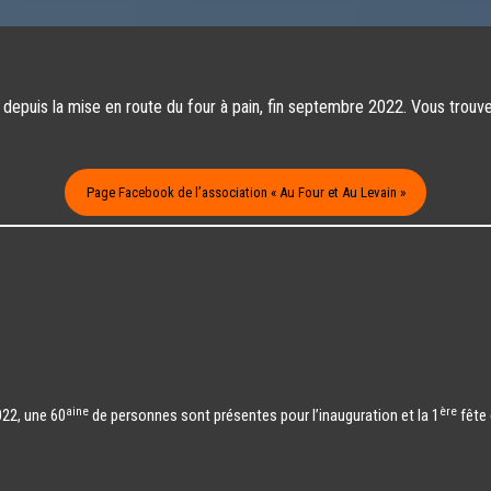
Chapelles. En début d’après midi nous étions
nouvelle fenêtre
une trentaine pour préparer et déguster les
S
galettes et royaumes cuits dans le four de
Frangouille Partager : Partager sur
Facebook(ouvre dans une nouvelle fenêtre)
depuis la mise en route du four à pain, fin septembre 2022. Vous trouve
Facebook Partager sur X(ouvre dans une
io,
nouvelle fenêtre) X
ie
urse
Page Facebook de l’association « Au Four et Au Levain »
 de
te…
ouvre
ager
X
aine
ère
22, une 60
de personnes sont présentes pour l’inauguration et la 1
fête 