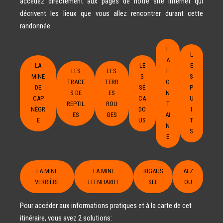
accédez directement aux pages de notre site Internet qui
décrivent les lieux que vous allez rencontrer durant cette
randonnée.
L
L
A
LA
LE
E
LES
LES
F
MINE
S
S
TRACE
TERR
O
DE
SÉ
P
S DE
ES
N
CAP
CA
U
REPTIL
ROU
T
NÈGR
DO
I
ES
GES
AI
E
US
T
N
S
E
LA MINE
LA MINE
RIGAUS
ALZ
VERRIÈRE
LEENHARDT
SEL
OU
Pour accéder aux informations pratiques et à la carte de cet
itinéraire, vous avez 2 solutions: