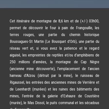
Chapelles sur 3 parcours (10 km route, 15
mixte, cross enfants). Partager : Partager
Lire la suite…
RETROUVEZ NOS INTERVIEW
Facebook(ouvre dans une nouvelle fenêtre)
RADIO
acebook Partager sur X(ouvre dans une
6 mai 2026
nouvelle fenêtre) X
Cet itinéraire de montagne de 8,6 km et de (+/-) 03h00,
Uncategorized
permet de découvrir le four à pain de Frangouille, les
Retrouvez les interview de Onda Païs Rad
une web radio 100% local et de Nostalg
terres rouges, une partie du chemin historique
Vallée d’Orb, durant lesquelles nous
[...]
présentons la prochaine édition de la Co
Boussagues-St Martin (Le Bousquet d’Orb), une partie du
des Chapelles, sur notre page « On parle
Lire la sui
réseau vert et, si vous avez la patience et le regard
nous ». Partager : Partager sur Facebook(
dans une nouvelle fenêtre) Facebook Part
aiguisé, les empreintes de reptiles et/ou d’amphibiens de
sur X(ouvre dans une nouvelle fenêtre) 
250 millions d’années, la montagne de Cap Nègre
(ancienne mine découverte), l’emplacement de l’ancien
hameau d’Alzou (détruit par la mine), le ruisseau de
Rigaussel, les entrées des anciennes mines de Verrière et
de Leenhardt (murées) et les ruines des bâtiments des
mines, l’entrée de la galerie d’Exhaure de Coustière
(murée), le Mas Dissol, le puits communal et les sécadous