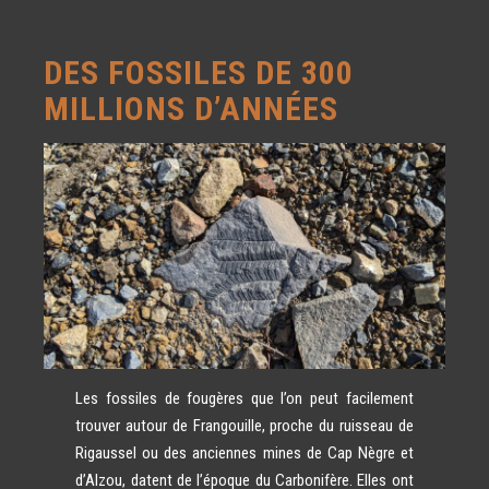
Chapelles sur 3 parcours (10 km route, 15
mixte, cross enfants). Partager : Partager
Lire la suite…
RETROUVEZ NOS INTERVIEW
Facebook(ouvre dans une nouvelle fenêtre)
RADIO
DES FOSSILES DE 300
acebook Partager sur X(ouvre dans une
6 mai 2026
nouvelle fenêtre) X
Uncategorized
MILLIONS D’ANNÉES
Retrouvez les interview de Onda Païs Rad
une web radio 100% local et de Nostalg
Vallée d’Orb, durant lesquelles nous
[...]
présentons la prochaine édition de la Co
des Chapelles, sur notre page « On parle
Lire la sui
nous ». Partager : Partager sur Facebook(
dans une nouvelle fenêtre) Facebook Part
sur X(ouvre dans une nouvelle fenêtre) 
Les fossiles de fougères que l’on peut facilement
trouver autour de Frangouille, proche du ruisseau de
Rigaussel ou des anciennes mines de Cap Nègre et
d’Alzou, datent de l’époque du Carbonifère. Elles ont