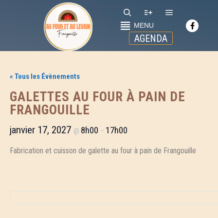
Menu princip
Rechercher
Plus d’infos
MENU
AGENDA
« Tous les Évènements
GALETTES AU FOUR À PAIN DE
FRANGOUILLE
janvier 17, 2027
8h00
17h00
@
–
Fabrication et cuisson de galette au four à pain de Frangouille
ME ÉDITION DE LA COURSE DES
CHAPELLES
23 juin 2026
Uncategorized
anche 07 juin 2026, 115 coureurs s’étaient
nnés rendez-vous à La Tour sur Orb pour
ticiper à la nouvelle édition de la Course
[...]