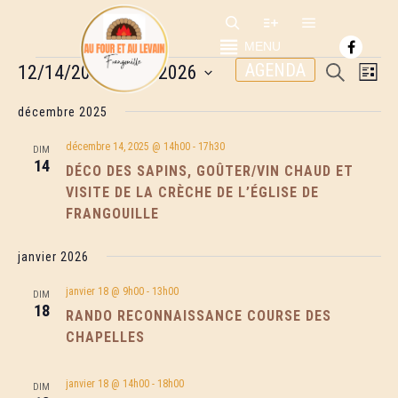
Menu princip
Rechercher
Plus d’infos
MENU
ÉVÈNEMENTS
RECHER
NAV
AGENDA
12/14/2025
 - 
8/8/2026
Recherche
Liste
DE
ET
Sélectionnez
VUE
une
décembre 2025
NAVIGA
ÉVÈ
date.
DE
décembre 14, 2025 @ 14h00
-
17h30
DIM
14
VUES
DÉCO DES SAPINS, GOÛTER/VIN CHAUD ET
ÉVÈNEM
VISITE DE LA CRÈCHE DE L’ÉGLISE DE
FRANGOUILLE
janvier 2026
ME ÉDITION DE LA COURSE DES
janvier 18 @ 9h00
-
13h00
DIM
CHAPELLES
18
RANDO RECONNAISSANCE COURSE DES
23 juin 2026
CHAPELLES
Uncategorized
anche 07 juin 2026, 115 coureurs s’étaient
nnés rendez-vous à La Tour sur Orb pour
janvier 18 @ 14h00
-
18h00
DIM
ticiper à la nouvelle édition de la Course
[...]