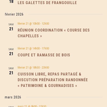
18
Chapelles sur 3 parcours (10 km route, 15
LES GALETTES DE FRANGOUILLE
km mixte, cross enfants).
Lire la suite…
RETROUVEZ NOS INTERVIEW
RADIO
février 2026
6 mai 2026
Uncategorized
février 21 @ 10h00
-
12h00
SAM
Retrouvez les interview de Onda Païs Rad
21
RÉUNION COORDINATION « COURSE DES
une web radio 100% local et de Nostalg
Vallée d’Orb, durant lesquelles nous
CHAPELLES »
[...]
présentons la prochaine édition de la Co
des Chapelles, sur notre page « On parle
Lire la sui
nous ».
février 21 @ 14h00
-
17h00
SAM
21
COUPE ET RAMASSE DE BOIS
février 21 @ 18h30
-
23h00
SAM
21
CUISSON LIBRE, REPAS PARTAGÉ &
DISCUTION PRÉPARATION RANDONNÉE
« PATRIMOINE & GOURNADISES »
mars 2026
mars 21 @ 9h00
-
12h30